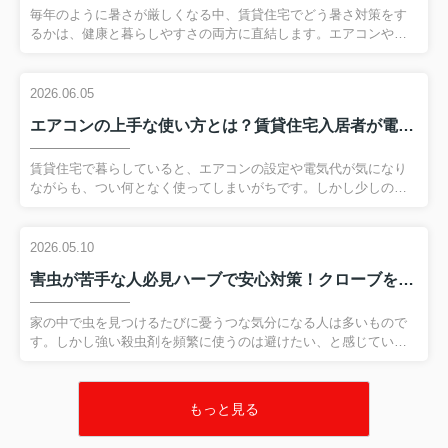
お問い合わせ等につきましては、ホームページよりいつ
毎年のように暑さが厳しくなる中、賃貸住宅でどう暑さ対策をす
でもお送りいただけますが、
るかは、健康と暮らしやすさの両方に直結します。エアコンや扇
ご返信につきましては、木曜日以降のご対応となりま
風機を活用することはもちろん大切ですが、実は体そのものが暑
す。
さに慣れる暑熱順化という考え方も欠かせません。急に気温が上
よろしくお願いいたします。
がる時期や、在宅時間が長い生活スタイルでは、この暑熱順化が
2026.06.05
不十分なまま夏本番を迎えてしまうこともあります。そこで今回
エアコンの上手な使い方とは？賃貸住宅入居者が電気代と健康を守るコツ
は、賃貸住宅に住んでいる人、これから賃貸を借りようとしてい
2026.06.05
お知らせ
る人に向けて、住まいの工夫と生活習慣の両面から暑さ対策と暑
6月の定休日
熱順化のポイントを分かりやすく解説します。今の部屋でも実践
賃貸住宅で暮らしていると、エアコンの設定や電気代が気になり
６月の定休日
しやすく、次の住まい選びにも役立つ視点を押さえて、無理なく
ながらも、つい何となく使ってしまいがちです。しかし少しの工
9
日（火）、
10
日（水）
夏を乗り切る準備を進...
夫で、夏も冬も快適さと省エネを両立させることができます。こ
16日（火）、17日（水）
の記事では、賃貸住宅の入居者が知っておきたいエアコンの上手
23
日
（火）、24
日（水）
な使い方を、基本から季節ごとのコツまで順番に解説します。冷
2026.05.10
30
日
（火）
房や暖房、除湿などのモードの選び方はもちろん、ブレーカー容
害虫が苦手な人必見ハーブで安心対策！クローブを使った虫よけ活用術を解説
量や電気代の考え方、健康面への配慮もあわせて整理します。こ
５月より、火曜日と水曜日が定休日となりました。
れからエアコンの使い方を見直したい方は、ぜひ最後まで読み進
お問い合わせ等につきましては、ホームページよりいつでも
めて、日々の暮らしに取り入れてみてください。 【目次】・賃貸
家の中で虫を見つけるたびに憂うつな気分になる人は多いもので
お送りいただけますが、
住宅入居者のためのエアコンの上手な使い方基本・賃貸住宅で夏
す。しかし強い殺虫剤を頻繁に使うのは避けたい、と感じている
ご返信につきましては、木曜日以降のご対応となります。
を快適にするエアコ...
人も少なくありません。そこで注目されているのが、ハーブの香
よろしくお願いいたします。
りを生かした害虫対策です。なかでもクローブは、精油成分を中
心に研究が進んでいるハーブとして知られ、虫が嫌がる香りを上
もっと見る
2026.04.25
お知らせ
手に暮らしに取り入れやすい素材です。本記事では、ハーブの害
虫忌避メカニズムから、虫嫌いな人でも手軽に試せるクローブ活
５月の定休日