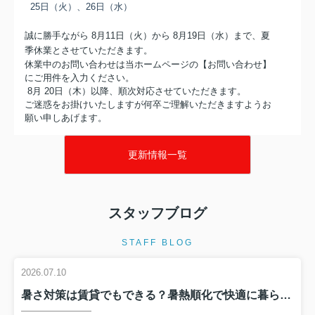
25日（火）、26日（水）
誠に勝手ながら 8月11日（火）から 8月19日（水）まで、夏
季休業とさせていただきます。
休業中のお問い合わせは当ホームページの【お問い合わせ】
にご用件を入力ください。
8月 20日（木）以降、順次対応させていただきます。
ご迷惑をお掛けいたしますが何卒ご理解いただきますようお
願い申しあげます。
2026.07.10
お知らせ
更新情報一覧
7月の休業日
7月の定休日
1日（水）
スタッフブログ
6日（火）、
7日（水）
14日（火）、15日（水）
STAFF BLOG
28日（火）、29日（水）
2026.07.10
なお、7/13(月)につきましては、
研修のため臨時休業とさせていただきます。
暑さ対策は賃貸でもできる？暑熱順化で快適に暮らすコツを解説