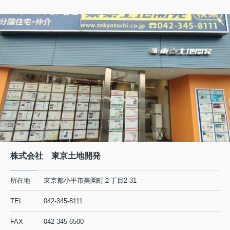
用法、さらに他の代表的なハーブとの組み合わせ方まで、やさし
５月の定休日
く解説します。最後まで読むことで、必要以上に殺虫剤に頼ら
1
日（金）～
6
日（水）
ず、住まいを快適に保つための考え方や具体的な工夫が分かりま
12
日（火）、
13
日（水）
す。 【目次】・虫嫌い...
19日（火）、20日（水）
26
日
（火）、
27日（水）
4/29～5/6の期間にいただいたお問い合わせにつきましては、
5/7以降、順次
対応させていただきます。
2026.03.23
お知らせ
４月の定休日
４月の定休日
1
日（水）
株式会社 東京土地開発
7日（火）、 8
日（水）
15日（水）
21日（火）、22日（水）
所在地
東京都小平市美園町２丁目2-31
29日（水）、30日（木）
TEL
042-345-8111
4/29～5/6の期間にいただいたお問い合わせにつきましては、
5/7以降、順次
対応させていただきます。
FAX
042-345-6500