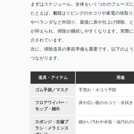
まずはスケジュール。全体をいくつかのフェーズに
たとえば、
はリビングのホコリや家電の埃取り
初日
やベランダなど外回り、最後に床や仕上げ掃除、と
が抑えられ、掃除が継続しやすくなります。実際に
介されています。
次に、掃除道具の事前準備も重要です。以下のよう
つながります。
道具・アイテム
用途
ゴム手袋／マスク
手荒れ・ホコリ予防
フロアワイパー・
床や広い面のホコリ・水拭き
モップ・雑巾
スポンジ・古歯ブ
細かい汚れや水垢・油汚れの
ラシ・メラミンス