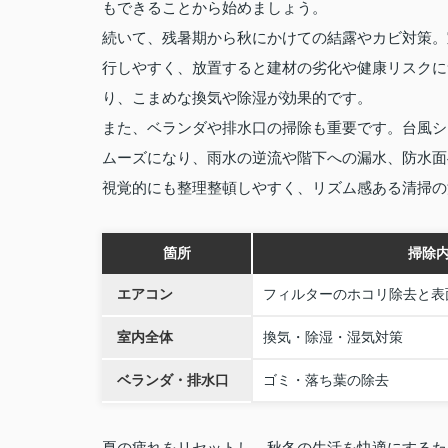
もできることから始めましょう。
続いて、残暑期から秋にかけての結露やカビ対策。
行しやすく、放置すると建材の劣化や健康リスクに
り、こまめな換気や除湿が効果的です。
また、ベランダや排水口の掃除も重要です。台風シ
ムーズになり、雨水の逆流や階下への漏水、防水面
視覚的にも整理整頓しやすく、リズム感ある清掃の
箇所
掃除
エアコン
フィルターのホコリ除去と表
室内全体
換気・除湿・湿気対策
ベランダ・排水口
ゴミ・落ち葉の除去
夏の疲れをリセットし、秋冬の生活を快適にするた