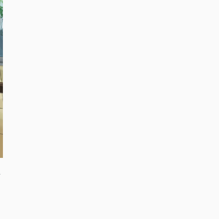
付
つ
め