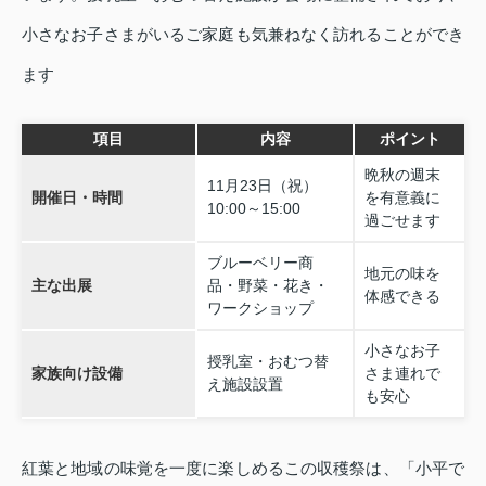
小さなお子さまがいるご家庭も気兼ねなく訪れることができ
ます
項目
内容
ポイント
晩秋の週末
11月23日（祝）
開催日・時間
を有意義に
10:00～15:00
過ごせます
ブルーベリー商
地元の味を
主な出展
品・野菜・花き・
体感できる
ワークショップ
小さなお子
授乳室・おむつ替
家族向け設備
さま連れで
え施設設置
も安心
紅葉と地域の味覚を一度に楽しめるこの収穫祭は、「小平で