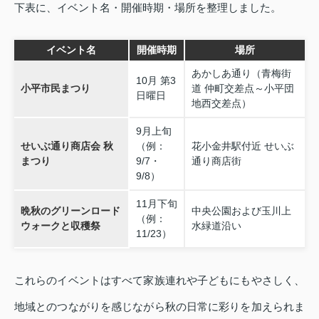
下表に、イベント名・開催時期・場所を整理しました。
イベント名
開催時期
場所
あかしあ通り（青梅街
10月 第3
小平市民まつり
道 仲町交差点～小平団
日曜日
地西交差点）
9月上旬
せいぶ通り商店会 秋
（例：
花小金井駅付近 せいぶ
まつり
9/7・
通り商店街
9/8）
11月下旬
晩秋のグリーンロード
中央公園および玉川上
（例：
ウォークと収穫祭
水緑道沿い
11/23）
これらのイベントはすべて家族連れや子どもにもやさしく、
地域とのつながりを感じながら秋の日常に彩りを加えられま