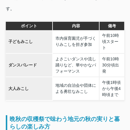
す。
ポイント
内容
備考
午前10時
市内保育園児が手づく
子どもみこし
頃スター
りみこしを担ぎ参加
ト
よさこいダンスや流し
午前10時
ダンスパレード
踊りなど、華やかなパ
30分頃出
フォーマンス
発
午後1時頃
地域の自治会や団体に
大人みこし
から午後4
よる勇壮なみこし
時頃まで
晩秋の収穫祭で味わう地元の秋の実りと暮
らしの楽しみ方