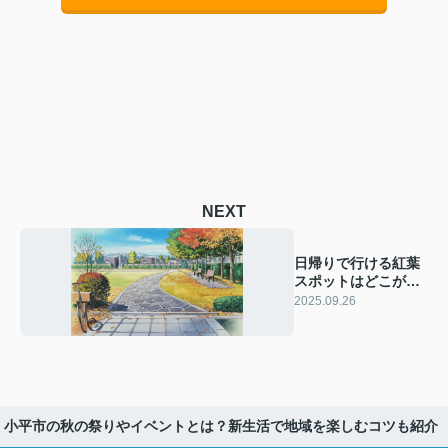
NEXT
日帰りで行ける紅葉
スポットはどこが人
気？小平で秋を満喫
2025.09.26
する方法をご紹介
小平市の秋の祭りやイベントとは？新生活で地域を楽しむコツも紹介