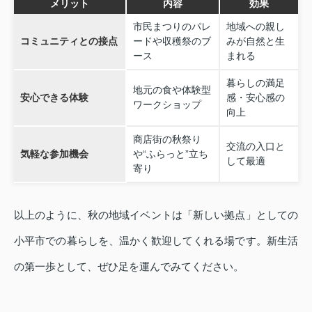
メリット
内容
効果
市民まつりのパレ
地域への親し
コミュニティとの接点
ードや収穫祭のブ
みが自然と生
ース
まれる
暮らしの満足
地元の食や体験型
安心できる体験
感・安心感の
ワークショップ
向上
商店街の秋祭り
交流の入口と
気軽な参加機会
や“ふらっと”立ち
して最適
寄り
以上のように、秋の地域イベントは「新しい拠点」としての
小平市での暮らしを、温かく歓迎してくれる場です。新生活
の第一歩として、ぜひ足を運んでみてください。