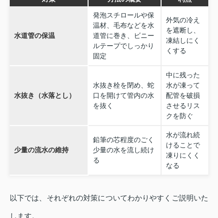
発泡スチロールや保
外気の冷え
温材、毛布などを水
を遮断し、
水道管の保温
道管に巻き、ビニー
凍結しにく
ルテープでしっかり
くする
固定
中に残った
水抜き栓を閉め、蛇
水が凍って
水抜き（水落とし）
口を開けて管内の水
配管を破損
を抜く
させるリス
クを防ぐ
水が流れ続
鉛筆の芯程度のごく
けることで
少量の流水の維持
少量の水を流し続け
凍りにくく
る
なる
以下では、それぞれの対策についてわかりやすくご説明いた
します。