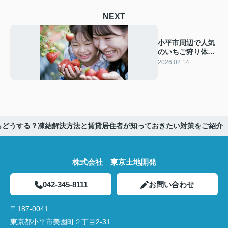
NEXT
小平市周辺で人気
のいちご狩り体
験！アクセスや予
2026.02.14
約方法も紹介
らどうする？凍結解決方法と賃貸居住者が知っておきたい対策をご紹介
株式会社 東京土地開発
042-345-8111
お問い合わせ
〒187-0041
東京都小平市美園町２丁目2-31