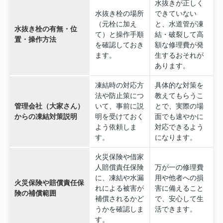
水抜きが正しく
水抜き栓の場所
できていない
（元栓に加え
と、水道管が凍
水抜き栓の有無・位
て）と操作手順
結・破裂して高
置・操作方法
を確認しておき
額な修理費が発
ます。
生するおそれが
あります。
凍結時の対応方
具体的な対策を
法や防止策につ
教えてもらうこ
管理会社（大家さん）
いて、事前に説
とで、実際の場
からの凍結対策説明
明を受けておく
面でも速やかに
よう依頼しま
対応できるよう
す。
になります。
火災保険や借家
人賠償責任保険
万が一の修理費
に、凍結や水漏
用や他者への損
火災保険や賠償責任保
れによる被害が
害に備えること
険の補償範囲
補償されるかど
で、安心して生
うかを確認しま
活できます。
す。