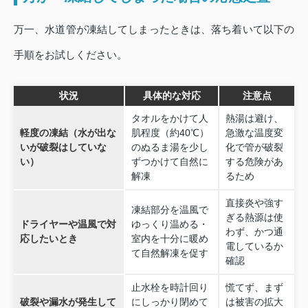
万一、水道管が凍結してしまったときは、落ち着いて以下の
手順をお試しください。
状況
具体的な対応
注意点
タオルをかけて人
熱湯は避け、
軽度の凍結（水が出な
肌程度（約40℃）
急激な温度変
いが破裂はしていな
のぬるま湯を少し
化で管が破裂
い）
ずつかけて自然に
する危険があ
解凍
るため
直接炎や強す
凍結部分を温風で
ぎる熱源は使
ドライヤーや温風で対
ゆっくり温める・
わず、かつ通
応したいとき
室内を十分に暖め
電しているか
て自然解凍を促す
確認
止水栓を時計回り
慌てず、まず
破裂や漏水が発生して
にしっかり閉めて
は被害の拡大