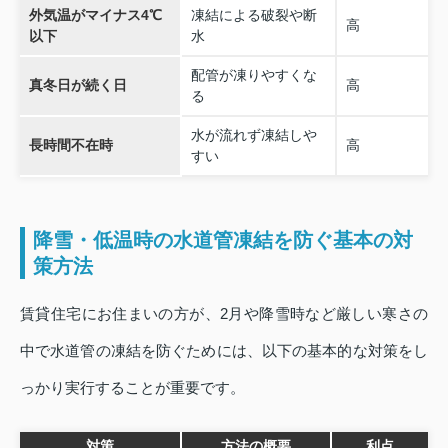
外気温がマイナス4℃
凍結による破裂や断
高
以下
水
配管が凍りやすくな
真冬日が続く日
高
る
水が流れず凍結しや
長時間不在時
高
すい
降雪・低温時の水道管凍結を防ぐ基本の対
策方法
賃貸住宅にお住まいの方が、2月や降雪時など厳しい寒さの
中で水道管の凍結を防ぐためには、以下の基本的な対策をし
っかり実行することが重要です。
対策
方法の概要
利点