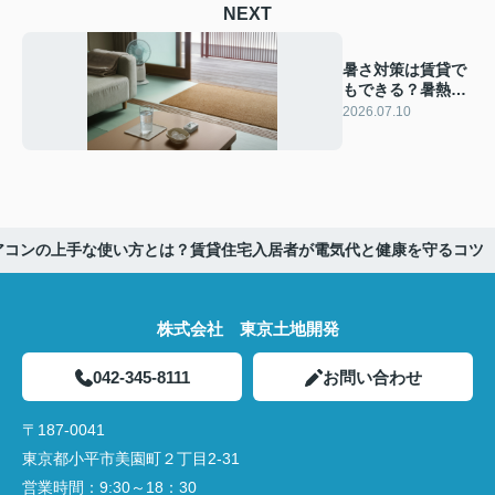
NEXT
暑さ対策は賃貸で
もできる？暑熱順
化で快適に暮らす
2026.07.10
コツを解説
アコンの上手な使い方とは？賃貸住宅入居者が電気代と健康を守るコツ
株式会社 東京土地開発
042-345-8111
お問い合わせ
〒187-0041
東京都小平市美園町２丁目2-31
営業時間：
9:30～18：30