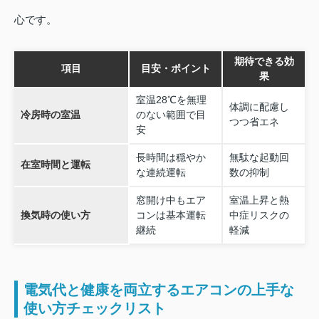
心です。
期待できる効
項目
目安・ポイント
果
室温28℃を無理
体調に配慮し
冷房時の室温
のない範囲で目
つつ省エネ
安
長時間は穏やか
無駄な起動回
在室時間と運転
な連続運転
数の抑制
窓開け中もエア
室温上昇と熱
換気時の使い方
コンは基本運転
中症リスクの
継続
軽減
電気代と健康を両立するエアコンの上手な
使い方チェックリスト